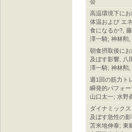
会
高温環境下にお
体温および エ
食になるか?, 藤
澤一騎; 神林勲
朝食摂取後にお
及ぼす影響, 八田
澤一騎; 神林勲
週1回の筋力ト
瞬発的パフォーマ
山口太一; 水野
ダイナミックス
及ぼす急性の影響
苫米地伸泰; 東