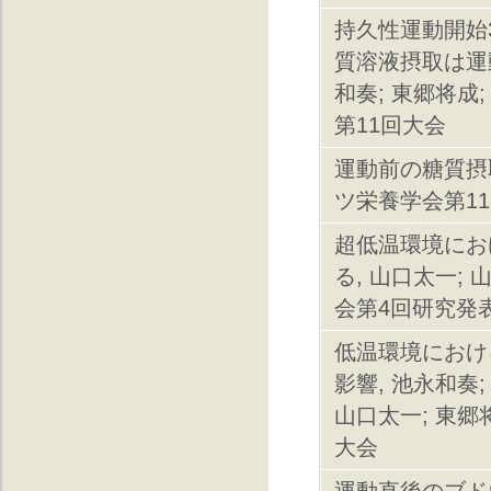
持久性運動開始3
質溶液摂取は運動
和奏; 東郷将成
第11回大会
運動前の糖質摂
ツ栄養学会第1
超低温環境にお
る, 山口太一; 
会第4回研究発
低温環境におけ
影響, 池永和奏;
山口太一; 東郷
大会
運動直後のブド