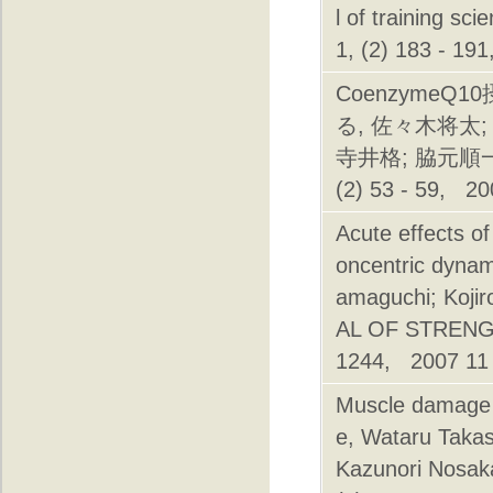
l of training
1, (2) 183 - 19
Coenzyme
る, 佐々木将太;
寺井格; 脇元順一;
(2) 53 - 59, 20
Acute effects o
oncentric dynami
amaguchi; Koji
AL OF STRENG
1244, 2007 11
Muscle damage a
e, Wataru Takas
Kazunori Nos