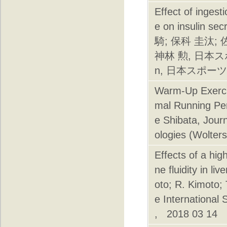
Effect of ingesti
e on insulin 
騎; 保科 圭汰; 
神林 勲, 日本スポーツ
n, 日本スポーツ栄養
Warm-Up Exerci
mal Running Per
e Shibata, Jour
ologies (Wolter
Effects of a hi
ne fluidity in l
oto; R. Kimoto;
e International 
, 2018 03 14