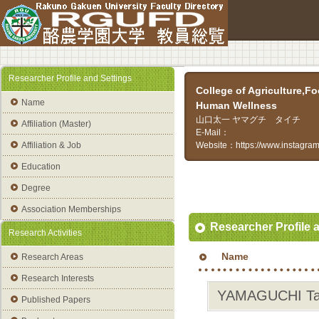
Researcher Profile and Settings
College of Agriculture,
Name
Human Wellness
山口太一
ヤマグチ タイチ
Affiliation (Master)
E-Mail：
Affiliation & Job
Website：
https://www.instagra
Education
Degree
Association Memberships
Researcher Profile 
Research Activities
Name
Research Areas
Research Interests
YAMAGUCHI Tai
Published Papers