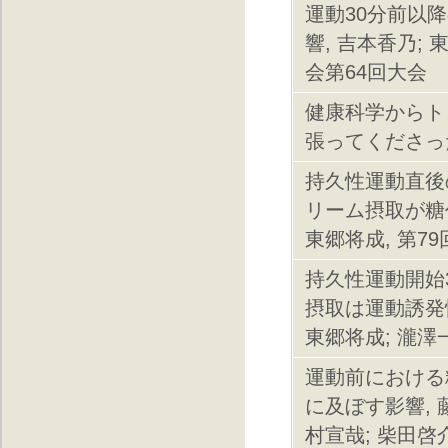
運動30分前以
響, 吉本香乃; 
会第64回大会
健康科学からト
張ってくださった
持久性運動直後
リーム摂取が糖代
東郷将成, 第7
持久性運動開始3
摂取は運動誘発性
東郷将成; 瀧澤
運動前における
に及ぼす影響, 藤
村宣哉; 柴田啓