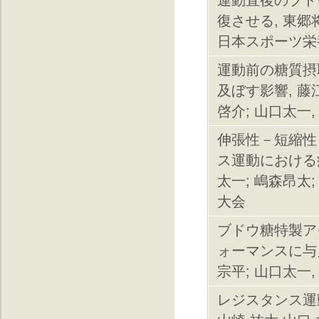
復させる, 東郷将
日本スポーツ栄
運動前の糖質摂
及ぼす影響, 藤江
啓介; 山口太一
伸張性－短縮性
ス運動における
太一; 嶋森昂太
大会
ブドウ糖特製ア
ォーマンスに与え
宗平; 山口太一
レジスタンス運