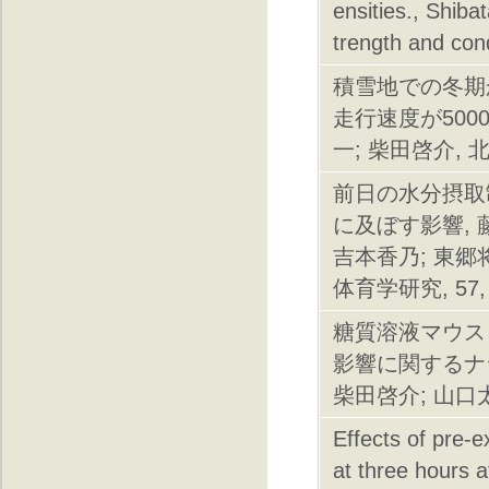
ensities., Shib
trength and con
積雪地での冬期
走行速度が500
一; 柴田啓介, 北海
前日の水分摂取
に及ぼす影響, 
吉本香乃; 東郷将
体育学研究, 57, 4
糖質溶液マウス
影響に関するナラ
柴田啓介; 山口太一
Effects of pre-e
at three hours 