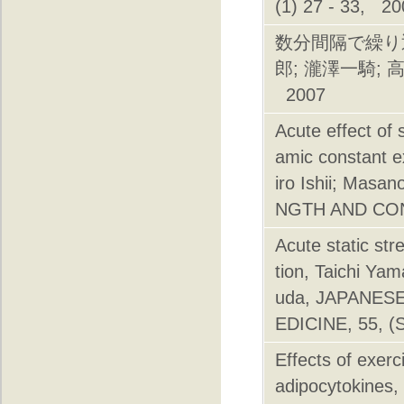
(1) 27 - 33, 20
数分間隔で繰り
郎; 瀧澤一騎; 高嶋
2007
Acute effect of 
amic constant e
iro Ishii; Mas
NGTH AND COND
Acute static st
tion, Taichi Ya
uda, JAPANES
EDICINE, 55, (
Effects of exerc
adipocytokines,