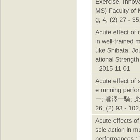
Exercise, Innov
MS) Faculty of 
g, 4, (2) 27 - 
Acute effect of
in well-trained
uke Shibata, Jo
ational Strength
2015 11 01
Acute effect of 
e running perf
一; 瀧澤一騎;
26, (2) 93 - 10
Acute effects o
scle action in m
performances : 