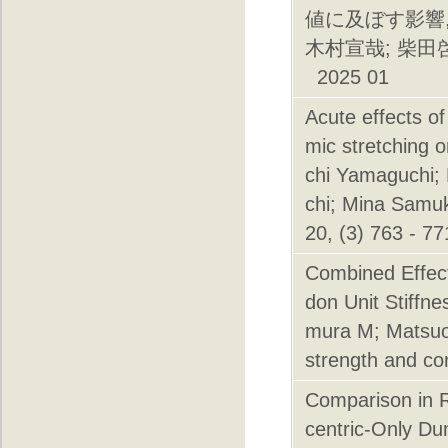
値に及ぼす影響,
木村宣哉; 柴田啓介
2025 01
Acute effects of
mic stretching 
chi Yamaguchi;
chi; Mina Samu
20, (3) 763 - 7
Combined Effect
don Unit Stiffn
mura M; Matsuo
strength and co
Comparison in R
centric-Only Dum