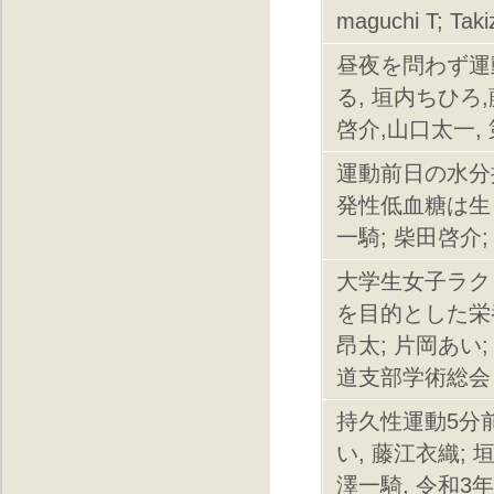
maguchi T; Taki
昼夜を問わず運
る, 垣内ちひろ
啓介,山口太一,
運動前日の水分
発性低血糖は生じ
一騎; 柴田啓介
大学生女子ラク
を目的とした栄養
昂太; 片岡あい
道支部学術総会
持久性運動5分
い, 藤江衣織; 
澤一騎, 令和3