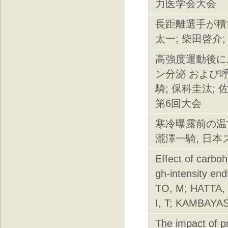
力医学会大会
長距離選手が積
太一; 柴田啓介
高強度運動後に
ン分泌 および呼
騎; 保科圭汰;
第6回大会
寒冷曝露前の温甘
瀧澤一騎, 日
Effect of carboh
gh-intensity 
TO, M; HATTA,
I, T; KAMBAYAS
The impact of p