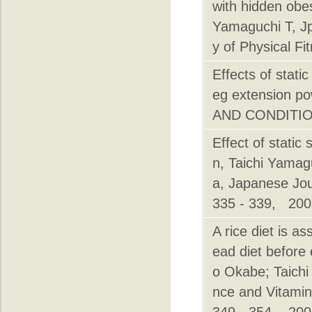
with hidden obe
Yamaguchi T, Jp
y of Physical F
Effects of stati
eg extension p
AND CONDITION
Effect of static
n, Taichi Yamag
a, Japanese Jou
335 - 339, 200
A rice diet is a
ead diet before 
o Okabe; Taichi
nce and Vitamin
349 - 354, 200