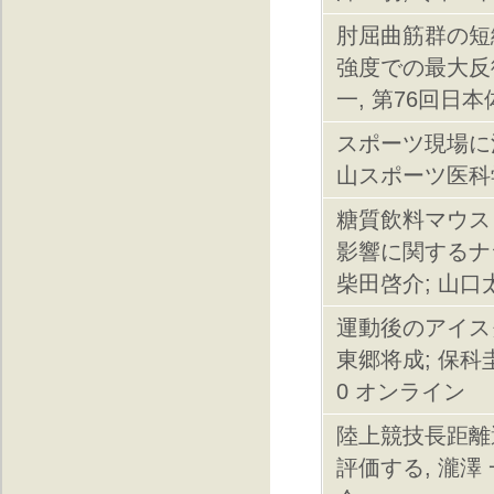
肘屈曲筋群の短
強度での最大反復
一, 第76回日
スポーツ現場に
山スポーツ医科
糖質飲料マウス
影響に関するナラ
柴田啓介; 山口
運動後のアイス
東郷将成; 保科
0 オンライン
陸上競技長距離
評価する, 瀧澤 