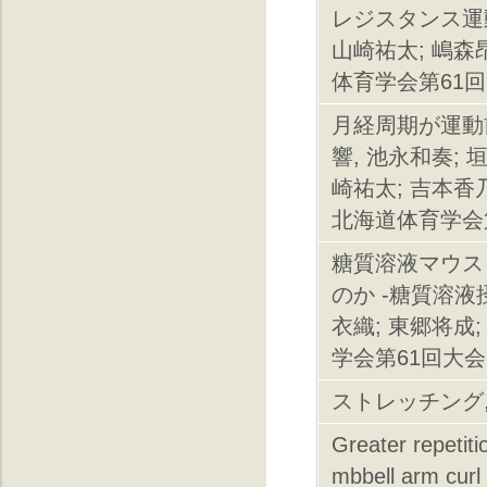
レジスタンス運
山崎祐太; 嶋森
体育学会第61
月経周期が運動
響, 池永和奏; 
崎祐太; 吉本香乃
北海道体育学会
糖質溶液マウス
のか -糖質溶液
衣織; 東郷将成
学会第61回大会
ストレッチング,
Greater repetit
mbbell arm curl e