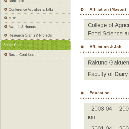
Books etc
Affiliation (Master)
Conference Activities & Talks
Misc
College of Agri
Awards & Honors
Food Science a
Research Grants & Projects
Social Contribution
Affiliation & Job
Social Contribution
Rakuno Gakuen 
Faculty of Dair
Education
2003 04 - 2006 
ion
2001 04 - 2003 