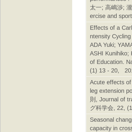
太一; 高嶋渉; 瀧澤一
ercise and s
Effects of a Ca
ntensity Cycli
ADA Yuki; YAM
ASHI Kunihiko; 
of Education. Na
(1) 13 - 20, 20
Acute effects of
leg extensi
則, Journal of 
グ科学会, 22, (1)
Seasonal change
capacity in c