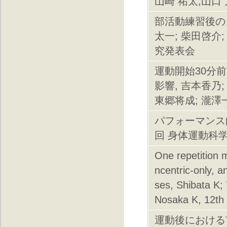
山崎 祐太,山口
部活動練習後の
太一; 柴田啓介
究発表会
運動開始30分
影響, 吉本香乃;
東郷将成; 瀧澤
パフォーマンス
回 身体運動科
One repetition m
ncentric-only, 
ses, Shibata K;
Nosaka K, 12th 
運動後における市